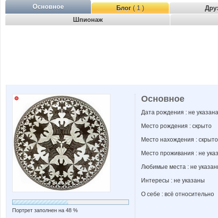
Основное
Блог
( 1 )
Дру
Шпионаж
Основное
Дата рождения : не указан
Место рождения : скрыто
Место нахождения : скрыто
Место проживания : не ука
Любимые места : не указа
Интересы : не указаны
О себе : всё относительно
Портрет заполнен на 48 %