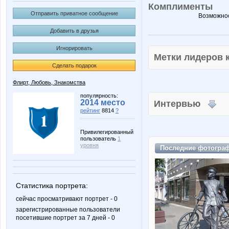
Комплименты
Отправить приватное сообщение
Возможнос
Добавить в друзья
Игнорировать
Метки лидеров
Сделать подарок
Флирт, Любовь, Знакомства
популярность:
2014 место
Интервью
рейтинг
8814
?
Привилегированный
пользователь
1
уровня
Последние
фотогра
Статистика портрета:
сейчас просматривают портрет - 0
зарегистрированные пользователи
посетившие портрет за 7 дней - 0